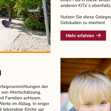
anderen KiTa´s ebenfalls
Nutzen Sie diese Gelegen
Gebäuden zu machen!
Mehr erfahren
N
dertageseinrichtungen der
t von Wertschätzung,
nd Familien achtsam,
Werte im Alltag. In enger
d lebendige Kirche vor