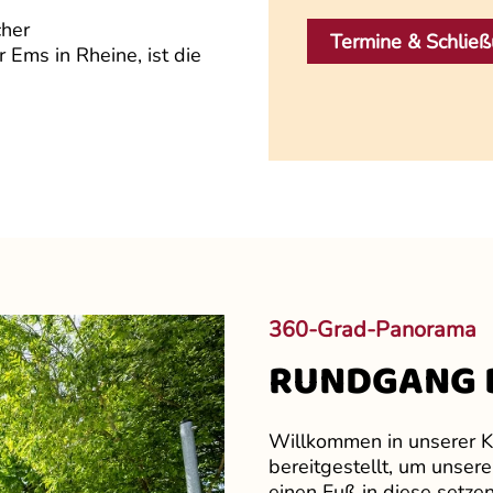
cher
Termine & Schlie
 Ems in Rheine, ist die
360-Grad-Panorama
RUNDGANG D
Willkommen in unserer Ki
bereitgestellt, um unser
einen Fuß in diese setze